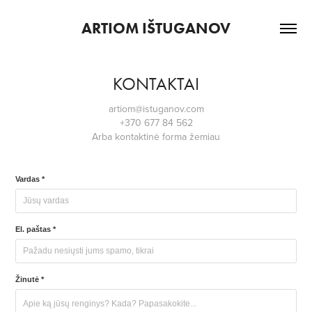
ARTIOM IŠTUGANOV
KONTAKTAI
artiom@istuganov.com
+370 677 84 562
Arba kontaktinė forma žemiau
Vardas *
El. paštas *
Žinutė *