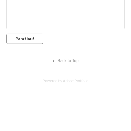
Parašiau!
↑
Back to Top
Powered by
Adobe Portfolio